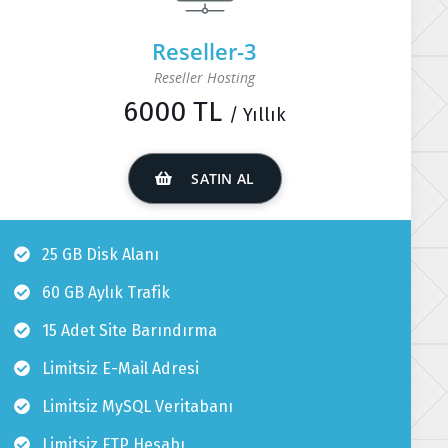
Reseller-3
Reseller Hosting
6000 TL
/ Yıllık
SATIN AL
25 GB Disk Alanı
60 GB Aylık Trafik
15 Adet Site Barındırma
Limitsiz E-Mail Adresi
Limitsiz MySQL Veritabanı
Limitsiz FTP Hesabı