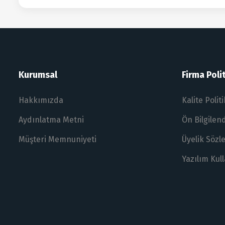
Kurumsal
Firma Polit
Hakkımızda
Kalite Polit
Aydınlatma Metni
Ön Bilgile
Müşteri Memnuniyeti
Üyelik Sözl
Yazılım Kul