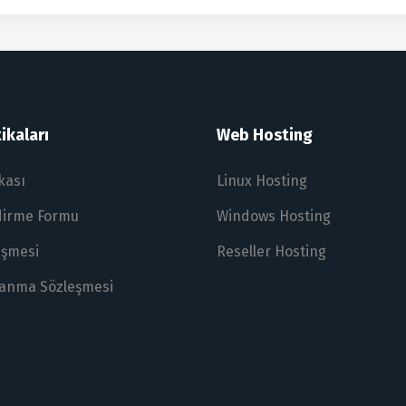
ikaları
Web Hosting
ikası
Linux Hosting
ndirme Formu
Windows Hosting
eşmesi
Reseller Hosting
lanma Sözleşmesi