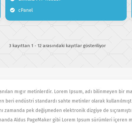
cPanel
3 kayıttan 1 - 12 arasındaki kayıtlar gösteriliyor
lanılan mıgır metinlerdir. Lorem Ipsum, adı bilinmeyen bir 
rden beri endüstri standardı sahte metinler olarak kullanılmışt
ı zamanda pek değişmeden elektronik dizgiye de sıçramıştır
manda Aldus PageMaker gibi Lorem Ipsum sürümleri içeren mas