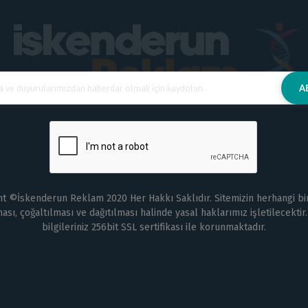
t ©İskenderun Reklam 2020 Her Hakkı Saklıdır. Sitemizin herhangi bi
sı, çoğaltılması ve dağıtılması halinde yasal haklarımız işletilecektir.
bilgileriniz 256bit SSL sertifikası ile korunmaktadır.