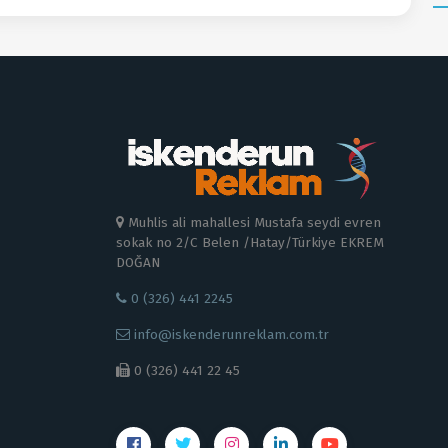
Muhlis ali mahallesi Mustafa seydi evren
sokak no 2/C Belen /Hatay/Türkiye EKREM
DOĞAN
0 (326) 441 2245
info@iskenderunreklam.com.tr
0 (326) 441 22 45