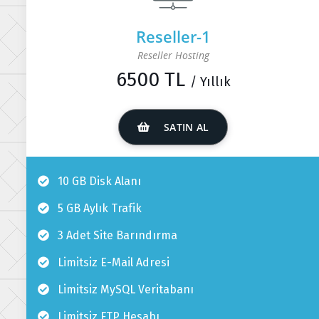
Reseller-1
Reseller Hosting
6500 TL
/ Yıllık
SATIN AL
10 GB Disk Alanı
5 GB Aylık Trafik
3 Adet Site Barındırma
Limitsiz E-Mail Adresi
Limitsiz MySQL Veritabanı
Limitsiz FTP Hesabı