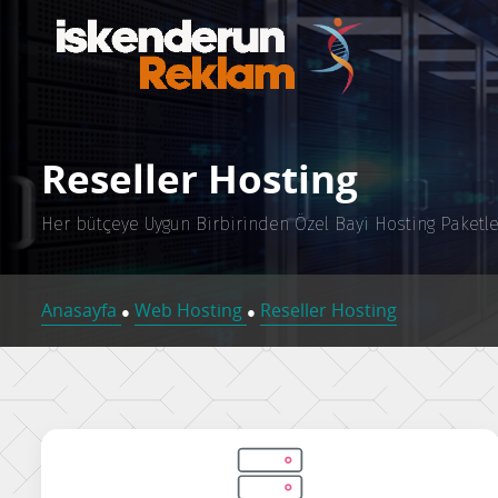
Reseller Hosting
Her bütçeye Uygun Birbirinden Özel Bayi Hosting Paketle
Anasayfa
Web Hosting
Reseller Hosting
●
●