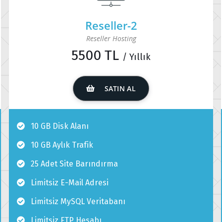
Reseller-2
Reseller Hosting
5500 TL
/ Yıllık
SATIN AL
10 GB Disk Alanı
10 GB Aylık Trafik
25 Adet Site Barındırma
Limitsiz E-Mail Adresi
Limitsiz MySQL Veritabanı
Limitsiz FTP Hesabı