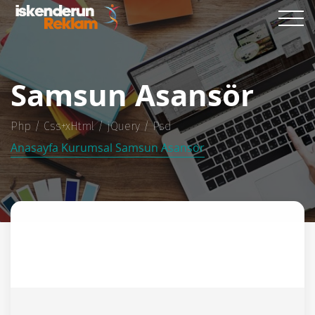
Samsun Asansör
Php / Css+xHtml / jQuery / Psd
Anasayfa
Kurumsal
Samsun Asansör