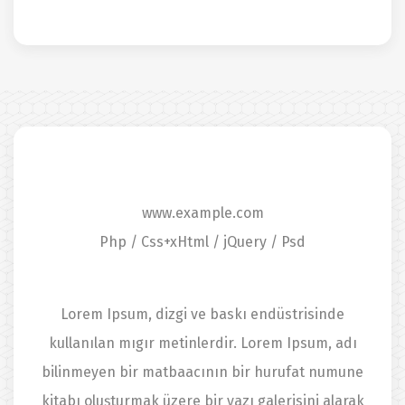
www.example.com
Php / Css+xHtml / jQuery / Psd
Lorem Ipsum, dizgi ve baskı endüstrisinde
kullanılan mıgır metinlerdir. Lorem Ipsum, adı
bilinmeyen bir matbaacının bir hurufat numune
kitabı oluşturmak üzere bir yazı galerisini alarak