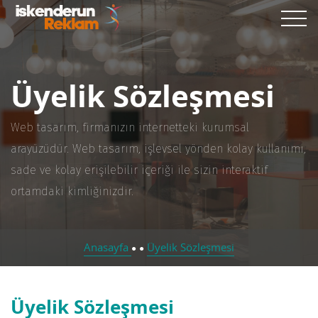
Üyelik Sözleşmesi
Web tasarım, firmanızın internetteki kurumsal
arayüzüdür. Web tasarım, işlevsel yönden kolay kullanımı,
sade ve kolay erişilebilir içeriği ile sizin interaktif
ortamdaki kimliğinizdir.
Anasayfa
Üyelik Sözleşmesi
●
●
Üyelik Sözleşmesi