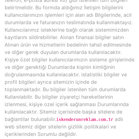
telefon, e-posta adresi vb) gibi istenilen tüm bilgileri
belirtmelidir. Bu formda aldığımız İletişim bilgilerini
kullanıcılarımızın işlemleri için alan adı Bilgilerinde, acil
durumlarda ve faturanızın teslimatında kullanmaktayız.
Kullanıcılarımız isteklerine bağlı olarak sistemimizden
kayıtlarını sildirebilirler. Alınan finansal bilgiler satın
Alınan ürün ve hizmetlerin bedelinin tahsil edilmesinde
ve diğer gerek duyulan durumlarda kullanılacaktır.
Kişiye özel bilgiler kullanıcılarımızın sisteme girişlerinde
ve diğer gerektiği Durumlarda kişinin kimliğinin
doğrulanmasında kullanılacaktır. istatistiki bilgiler ve
profil bilgileri ayrıca sitemizin içinde de
toplanmaktadır. Bu bilgiler istenilen tüm durumlarda
Kullanılabilir. Bu bilgiler ziyaretçi hareketlerinin
izlenmesi, kişiye ozel içerik sağlanması Durumlarında
kullanılacaktır. Sitemiz içerisinde başka sitelere de
bağlantilar bulunabilir.
adlı
iskenderunreklam.com.tr
web sitemiz diğer sitelerin gizlilik politikalari ve
içeriklerinden Sorumlu değildir.