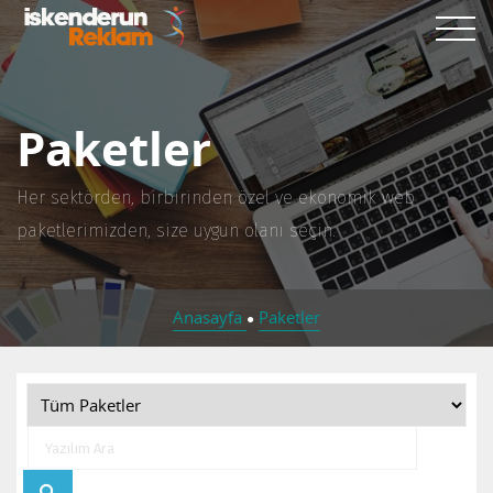
Paketler
Her sektörden, birbirinden özel ve ekonomik web
paketlerimizden, size uygun olanı seçin.
Anasayfa
Paketler
●