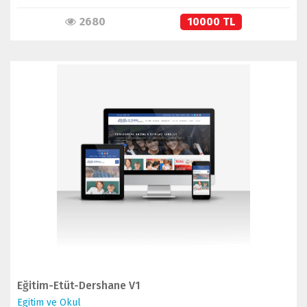
2680
10000 TL
İNCELE
SATIN AL
Eğitim-Etüt-Dershane V1
Egitim ve Okul