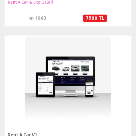
Rent A Car & Oto Galeri
1093
7500 TL
İNCELE
SATIN AL
Rent A Car V1