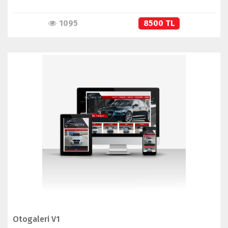
1095
8500 TL
İNCELE
SATIN AL
Otogaleri V1