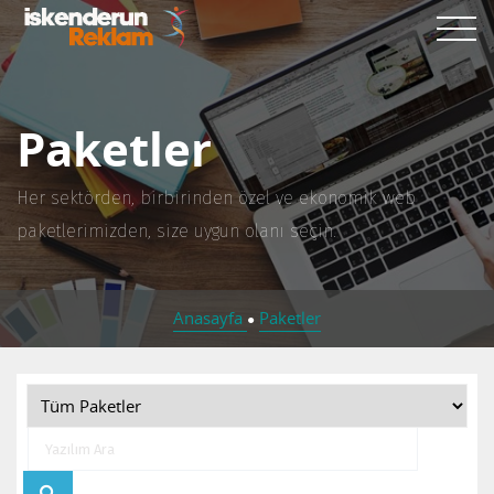
Paketler
Her sektörden, birbirinden özel ve ekonomik web
paketlerimizden, size uygun olanı seçin.
Anasayfa
Paketler
●