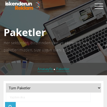
Paketler
Her sektörden, birbirinden özel ve ekonomik web
paketlerimizden, size uygun olanı seçin.
Anasayfa
Paketler
●